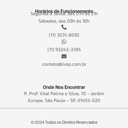
Horários de Funcionamento
Segunda a Sexta, das 07h às 21h
Sábados, das 09h às 18h
(11) 3031-8095
(11) 93243-3395
contato@livsp.com.br
Onde Nos Encontrar
R. Prof. Vital Palma e Silva, 70 – Jardim
Europa, São Paulo – SP, 01455-020
© 2024 Todos os Direitos Reservados